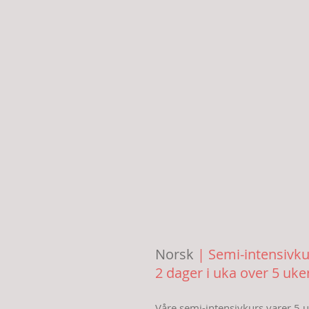
Norsk
| Semi-intensivku
2 dager i uka over 5 uke
Våre semi-intensivkurs varer 5 u