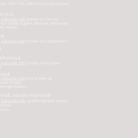
ens, tall 0-100, spørreord, preposisjoner.
t nivå.
kulturelle mål:
snakke om familie,
 man tenker å gjøre, beskrive mennesker.
id, klokka.
vå.
kulturelle mål
: fortelle om opplevelser i
d.
ellomnivå.
kulturelle mål:
fortelle om fortiden.
d.
 nivå
kulturelle mål:
lese artikler og
uelle temaer.
kvamperfektum.
 nivå, nesten morsmål
kulturelle mål:
språkferdigheter nesten
ruker.
tisjon
.