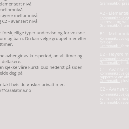
 elementært nivå
Grammatikk:
pres
 mellomnivå
A2 - Elementær
 høyere mellomnivå
Kommunikative og 
 C2 - avansert nivå
interesser og hva
Grammatikk:
framt
r forskjellige typer undervisning for voksne,
B1 - Mellomni
om og barn. Du kan velge gruppetimer eller
Kommunikative og 
fortiden.
ttimer.
Grammatikk:
forti
B2 - Høyere m
ne avhengir av kursperiod, antall timer og
Kommunikative og 
l deltakere.
Grammatikk:
forti
n sjekke våre kurstilbud nederst på siden
C1 - Avansert
elde deg på.
Kommunikative og 
rapportere om akt
Grammatikk:
plus
ntakt hvis du ønsker privattimer.
C2 - Avansert
r@casalatina.no
Kommunikative og 
som en morsmålsb
Grammatikk:
repe