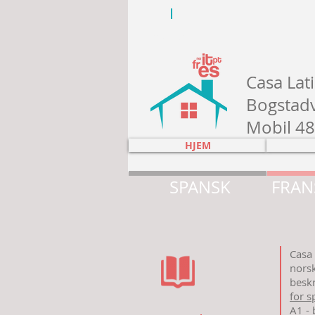
no
en
Casa Lat
Bogstadv
Mobil 48
HJEM
SPANSK
FRAN
Casa 
nors
beskr
for s
A1 -