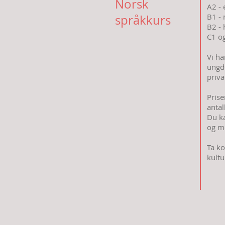
Norsk
A2 -
B1 -
språkkurs
B2 -
C1 og
Vi ha
ungd
priva
Prise
antal
Du ka
og m
Ta ko
kultu