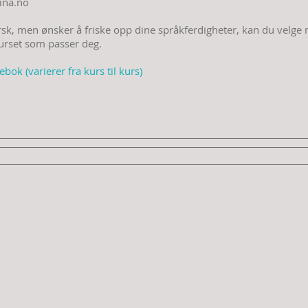
ina.no
orsk, men ønsker å friske opp dine språkferdigheter, kan du velge 
kurset som passer deg.
bok (varierer fra kurs til kurs)