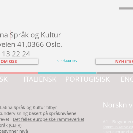
ina Språk og Kultur
eien 41,0366 Oslo.
 13 22 24
OM OSS
SPRÅKKURS
NYHETE
SK
ITALIENSK
PORTUGISISK
EN
Norskniv
Latina Språk og Kultur tilbyr
kundervisning basert på språknivåene
evet i
Det felles europeiske rammeverket
A1 - Begynnern
pråk (CEFR)
:
Kommunikative og 
 begynner nivå
spørre om og gi p