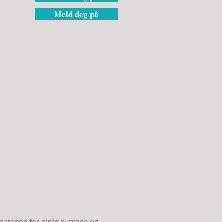
Meld deg på
 datoene for disse kursene og