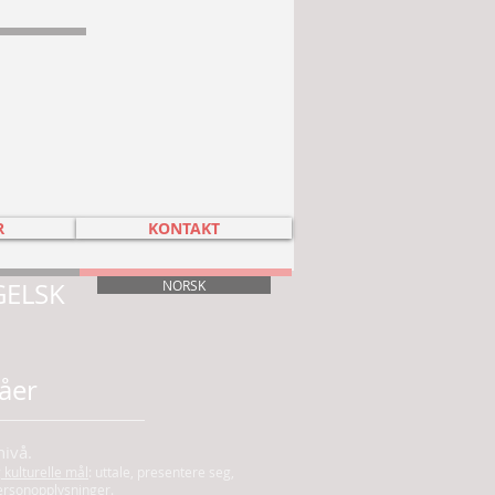
R
KONTAKT
GELSK
NORSK
åer
ivå.
kulturelle mål
: uttale, presentere seg,
ersonopplysninger.